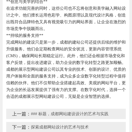
**创意与美学的结合**
在追求功能完善的同时，这些公司也不忘将创意和美学融入网站设
计之中。他们擅长运用色彩学、构图原理以及现代设计风格，创造
出既符合品牌特色又具有视觉吸引力的网站界面，让企业在激烈的
市场竞争中脱颖而出。
**持续的服务支持**
完成网站的建设只是第一步，成都的建站公司还提供后续的维护和
升级服务。他们会定期检查网站的安全状况，更新内容管理系统
(CMS)，确保网站长期稳定运行。此外，他们还会根据市场变化和
客户反馈，提出改进建议，助力企业的数字化转型之路更加顺畅。
成都的展示型网站建设公司以其专业的技术、创新的设计、优质的
用户体验和全面的服务支持，成为众多企业数字化转型过程中值得
信赖的伙伴。他们不仅帮助企业搭建起高效、美观的网站平台，更
为企业的长远发展提供了强有力的支撑。在数字化时代，选择一个
合适的成都展示型网站建设公司，无疑是企业智慧的选择。
上一篇：
### 标题，成都网站建设设计的艺术与实践
下一篇：
探索成都网站设计的艺术与技术