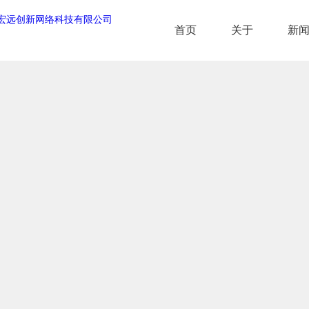
首页
关于
新
首页
关于
新