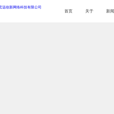
首页
关于
新
首页
关于
新