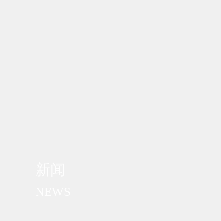
新闻
NEWS