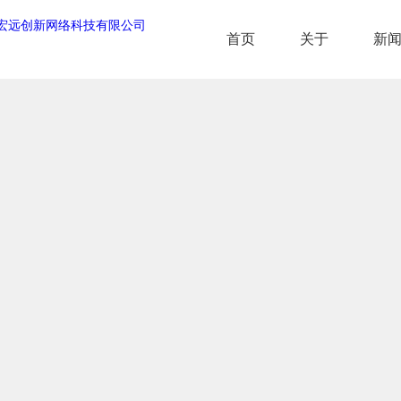
首页
关于
新
首页
关于
新