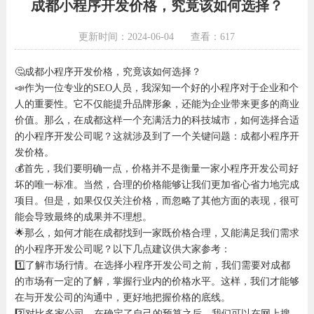
成都小程序开发价格，究竟该如何选择？
更新时间：2024-06-04
查看：617
🤔成都小程序开发价格，究竟该如何选择？
📣作为一位专业的SEO人员，我深知一个好的小程序对于企业和个
人的重要性。它不仅能提升品牌形象，还能为企业带来更多的商业
价值。那么，在成都这样一个充满活力的科技城市，如何选择合适
的小程序开发公司呢？这就涉及到了一个关键问题：成都小程序开
发价格。
💰首先，我们要明确一点，价格并不是衡量一家小程序开发公司好
坏的唯一标准。当然，合理的价格能够让我们更加省心省力地完成
项目。但是，如果仅仅关注价格，而忽略了其他方面的表现，很可
能会导致最终的成果并不理想。
🌟那么，如何才能在成都找到一家既价格合理，又能满足我们需求
的小程序开发公司呢？以下几点建议供大家参考：
1️⃣了解市场行情。在选择小程序开发公司之前，我们需要对成都
的市场有一定的了解，掌握行业内的价格水平。这样，我们才能够
在与开发公司的沟通中，更好地把握价格的底线。
2️⃣对比多家公司。在确定了自己的预算之后，我们可以在网上搜