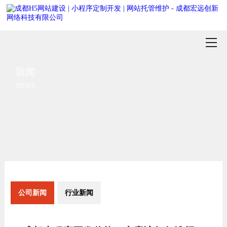
新闻
NEWS
公司新闻
行业新闻