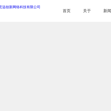
首页
关于
新
首页
关于
新