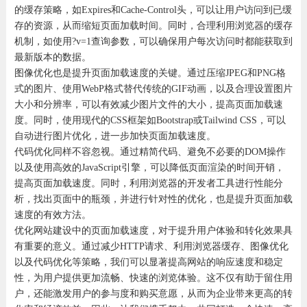
的缓存策略，如Expires和Cache-Control头，可以让用户访问到已缓
存的资源，从而缩短页面加载时间。同时，合理利用浏览器的缓存
机制，如使用
?v=1
查询参数，可以确保用户每次访问时都能获取到
最新版本的数据。
图像优化也是提升页面加载速度的关键。通过压缩JPEG和PNG格
式的图片、使用WebP格式替代传统的GIF动画，以及合理设置图片
大小和分辨率，可以有效减少图片文件的大小，提高页面加载速
度。同时，使用现代的CSS框架如Bootstrap或Tailwind CSS，可以
自动进行图片优化，进一步加快页面加载速度。
代码优化同样不容忽视。通过精简代码、避免不必要的DOM操作
以及使用高效的JavaScript引擎，可以降低页面渲染的时间开销，
提高页面加载速度。同时，利用浏览器的开发者工具进行性能分
析，找出页面中的瓶颈，并进行针对性的优化，也是提升页面加载
速度的有效方法。
优化网站建设中的页面加载速度，对于提升用户体验和转化效果具
有重要的意义。通过减少HTTP请求、利用浏览器缓存、图像优化
以及代码优化等策略，我们可以显著提高网站的响应速度和稳定
性，为用户提供更加流畅、快速的浏览体验。这不仅有助于留住用
户，还能激发用户的参与度和购买意愿，从而为企业带来更高的转