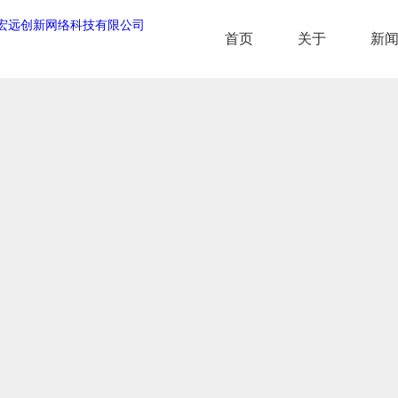
首页
关于
新
首页
关于
新