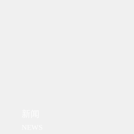
新闻
NEWS