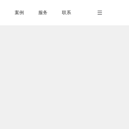
闻
案例
服务
联系
闻
案例
服务
联系