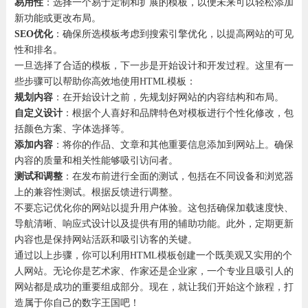
易用性
：选择一个易于定制和扩展的模板，以便未来可以轻松添加
新功能或更改布局。
SEO优化
：确保所选模板考虑到搜索引擎优化，以提高网站的可见
性和排名。
一旦选择了合适的模板，下一步是开始设计和开发过程。这里有一
些步骤可以帮助你高效地使用HTML模板：
规划内容
：在开始设计之前，先规划好网站的内容结构和布局。
自定义设计
：根据个人喜好和品牌特色对模板进行个性化修改，包
括颜色方案、字体选择等。
添加内容
：将你的作品、文章和其他重要信息添加到网站上。确保
内容的质量和相关性能够吸引访问者。
测试和调整
：在发布前进行全面的测试，包括在不同设备和浏览器
上的兼容性测试。根据反馈进行调整。
不要忘记优化你的网站以提升用户体验。这包括确保加载速度快、
导航清晰、响应式设计以及提供有用的辅助功能。此外，定期更新
内容也是保持网站活跃和吸引访客的关键。
通过以上步骤，你可以利用HTML模板创建一个既美观又实用的个
人网站。无论你是艺术家、作家还是企业家，一个专业且吸引人的
网站都是成功的重要组成部分。现在，就让我们开始这个旅程，打
造属于你自己的数字王国吧！