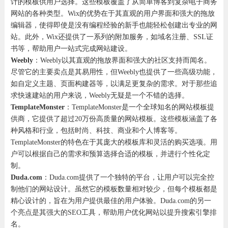
计的模板供用户选择。这些模板覆盖了从简单博客到复杂电子商务
网站的各种类型。Wix的优势在于其直观的用户界面和强大的拖放
编辑器，使得即使是没有编程经验的新手也能轻松创建出专业的网
站。此外，Wix还提供了一系列的附加服务，如域名注册、SSL证
书等，帮助用户一站式完成网站建设。
Weebly
：Weebly以其直观的拖放界面和强大的社区支持而闻名。
尽管它的主要卖点是其易用性，但Weebly也提供了一些高级功能，
如自定义主题、页面构建器等，以满足更复杂的需求。对于那些追
求快速建站的用户来说，Weebly无疑是一个不错的选择。
TemplateMonster
：TemplateMonster是一个全球知名的网站模板提
供商，它提供了超过20万份高质量的网站模板。这些模板涵盖了各
种风格和行业，包括时尚、科技、商业和个人博客等。
TemplateMonster的特色在于其庞大的模板库和灵活的购买选项。用
户可以根据自己的需求和预算选择合适的模板，并进行个性化定
制。
Duda.com
：Duda.com提供了一个独特的平台，让用户可以完全控
制他们的网站设计。虽然它的模板数量相对较少，但每个模板都是
精心设计的，旨在为用户提供最佳的用户体验。Duda.com的另一
个亮点是其强大的SEO工具，帮助用户优化网站以提升搜索引擎排
名。