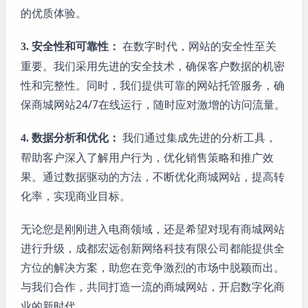
的优质体验。
 在数字时代，网站的安全性至关
3. 安全性和可靠性：
重要。我们采用先进的安全技术，确保客户数据的机密
性和完整性。同时，我们提供可靠的网站托管服务，确
保商城网站24/7在线运行，随时应对激增的访问流量。
 我们通过集成先进的分析工具，
4. 数据分析和优化：
帮助客户深入了解用户行为，优化销售策略和推广效
果。通过数据驱动的方法，不断优化商城网站，提高转
化率，实现商业目标。
无论您是刚刚进入电商领域，还是希望对现有商城网站
进行升级，成都宏远创新网络科技有限公司都能提供全
方位的解决方案，助您在竞争激烈的市场中脱颖而出。
与我们合作，共同打造一流的商城网站，开启数字化商
业的新时代。