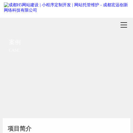
案例
CASE
项目简介