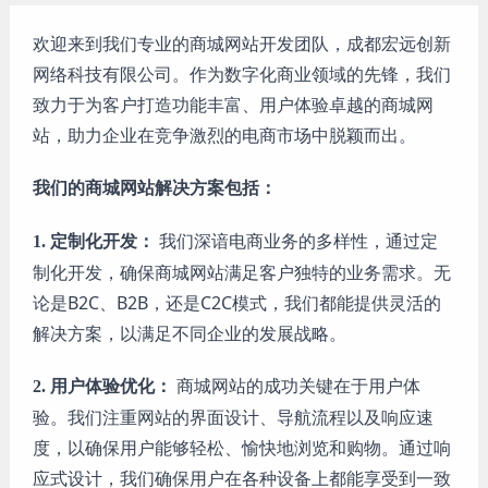
欢迎来到我们专业的商城网站开发团队，成都宏远创新
网络科技有限公司。作为数字化商业领域的先锋，我们
致力于为客户打造功能丰富、用户体验卓越的商城网
站，助力企业在竞争激烈的电商市场中脱颖而出。
我们的商城网站解决方案包括：
 我们深谙电商业务的多样性，通过定
1. 定制化开发：
制化开发，确保商城网站满足客户独特的业务需求。无
论是B2C、B2B，还是C2C模式，我们都能提供灵活的
解决方案，以满足不同企业的发展战略。
 商城网站的成功关键在于用户体
2. 用户体验优化：
验。我们注重网站的界面设计、导航流程以及响应速
度，以确保用户能够轻松、愉快地浏览和购物。通过响
应式设计，我们确保用户在各种设备上都能享受到一致